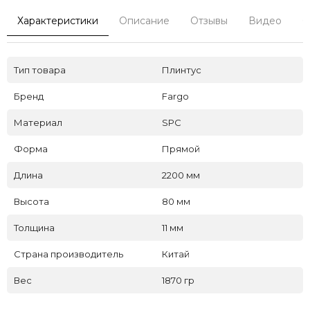
Характеристики
Описание
Отзывы
Видео
С
Тип товара
Плинтус
Бренд
Fargo
Материал
SPC
Форма
Прямой
Длина
2200 мм
Высота
80 мм
Толщина
11 мм
Страна производитель
Китай
Вес
1870 гр