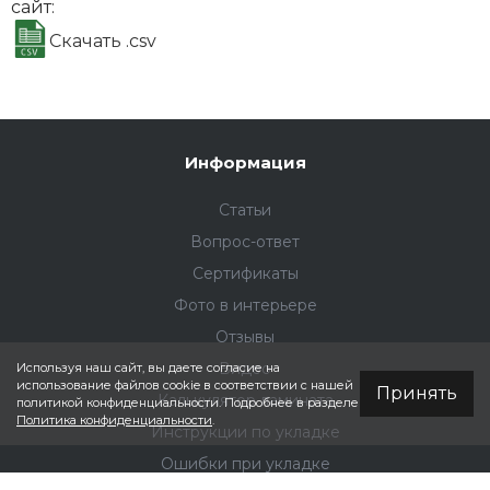
сайт:
Кварцевый
Бевел
ламинат Fargo
Скачать .csv
Бевел Дуб
Тибет 50-2123-
43
Информация
Статьи
Кварцевый
Бевел
ламинат Fargo
Вопрос-ответ
Бевел Дуб
Кремовый 50-
Сертификаты
2123-44
Фото в интерьере
Отзывы
Видео
Используя наш сайт, вы даете согласие на
использование файлов cookie в соответствии с нашей
Принять
Калькулятор ламината
политикой конфиденциальности. Подробнее в разделе
Кварцевый
Бевел
Политика конфиденциальности
.
ламинат Fargo
Инструкции по укладке
Бевел Дуб
Ошибки при укладке
Латина 50-2123-
47