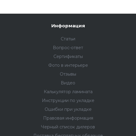
Приятная цена станет дополнительным бонусом
при покупке дюрополимерного плинтуса Fargo.
Информация
Статьи
Вопрос-ответ
Сертификаты
Фото в интерьере
Отзывы
Видео
Калькулятор ламината
Инструкции по укладке
Ошибки при укладке
Правовая информация
Черный список дилеров
Доставка бесплатных образцов