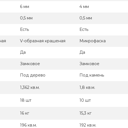
6 мм
4 мм
0,5 мм
0,5 мм
Есть
Есть
ная
V-образная крашеная
Микрофаска
Да
Да
Замковое
Замковое
Под дерево
Под камень
1,362 кв.м.
1,8 кв.м.
18 шт
10 шт
16 кг
15,3 кг
196 кв.м.
192 кв.м.