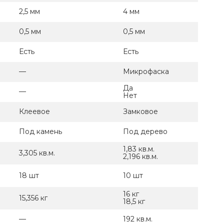
2,5 мм
4 мм
0,5 мм
0,5 мм
Есть
Есть
—
Микрофаска
Да
—
Нет
Клеевое
Замковое
Под камень
Под дерево
1,83 кв.м.
3,305 кв.м.
2,196 кв.м.
18 шт
10 шт
16 кг
15,356 кг
18,5 кг
—
192 кв.м.