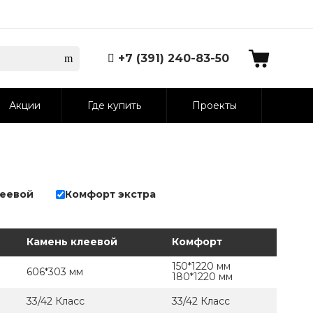
+7 (391) 240-83-50
Акции
Где купить
Проекты
леевой
Комфорт экстра
Камень клеевой
Комфорт
150*1220 мм
606*303 мм
180*1220 мм
33/42 Класс
33/42 Класс