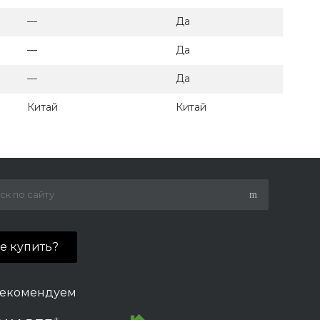
—
Да
—
Да
—
Да
Китай
Китай
де купить?
екомендуем