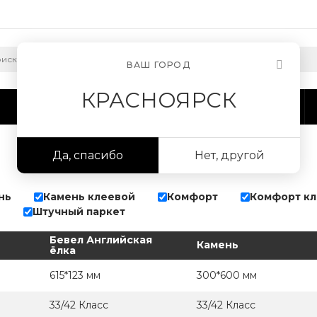
ВАШ ГОРОД
КРАСНОЯРСК
Сотрудничество
Информация
Да, спасибо
Нет, другой
нь
Камень клеевой
Комфорт
Комфорт к
й
Штучный паркет
Бевел Английская
Камень
ёлка
615*123 мм
300*600 мм
33/42 Класс
33/42 Класс