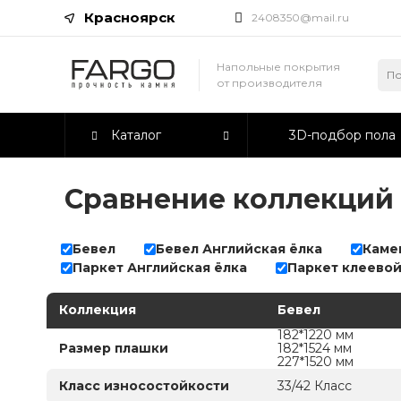
Красноярск
2408350@mail.ru
Напольные покрытия
от производителя
Каталог
3D-подбор пола
Сравнение коллекций
Бевел
Бевел Английская ёлка
Каме
Паркет Английская ёлка
Паркет клеево
Коллекция
Бевел
182*1220 мм
Размер плашки
182*1524 мм
227*1520 мм
Класс износостойкости
33/42 Класс