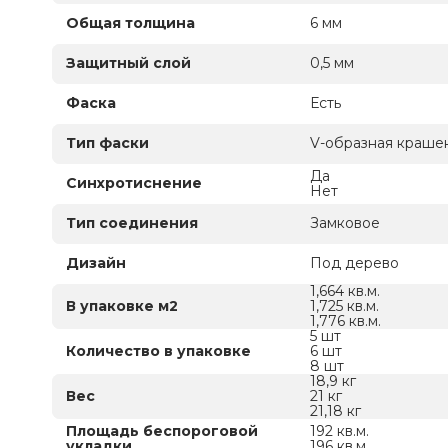
Общая толщина
6 мм
Защитный слой
0,5 мм
Фаска
Есть
Тип фаски
V-образная краше
Да
Синхротиснение
Нет
Тип соединения
Замковое
Дизайн
Под дерево
1,664 кв.м.
В упаковке м2
1,725 кв.м.
1,776 кв.м.
5 шт
Количество в упаковке
6 шт
8 шт
18,9 кг
Вес
21 кг
21,18 кг
Площадь беспороговой
192 кв.м.
укладки
196 кв.м.