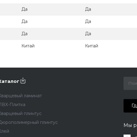
Да
Да
Да
Да
Да
Да
Китай
Китай
Каталог
Кварцевый ламинат
ПВХ-Плитка
Г
Кварцевый плинтус
Дюрополимерный плинтус
Мы р
Клей