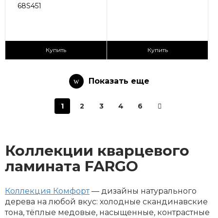
68S451
2
2
2 590 ₽/м
2 590 ₽/м
Купить
Купить
Показать еще
1
2
3
4
6
Коллекции кварцевого
ламината FARGO
Коллекция Комфорт
— дизайны натурального
дерева на любой вкус: холодные скандинавские
тона, тёплые медовые, насыщенные, контрастные