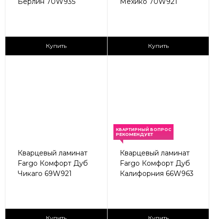
Берлин 70W935
Мехико 70W921
2
2
2 590 ₽/м
2 590 ₽/м
Купить
Купить
КВАРТИРНЫЙ ВОПРОС
РЕКОМЕНДУЕТ
Кварцевый ламинат
Кварцевый ламинат
Fargo Комфорт Дуб
Fargo Комфорт Дуб
Чикаго 69W921
Калифорния 66W963
2
2
2 590 ₽/м
2 590 ₽/м
Купить
Купить