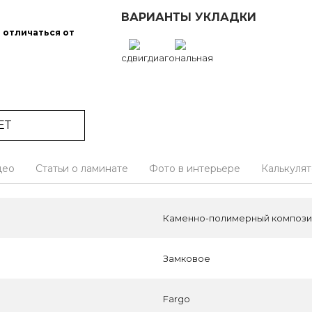
ВАРИАНТЫ УКЛАДКИ
 отличаться от
сдвиг
диагональная
ЕТ
део
Статьи о ламинате
Фото в интерьере
Калькуля
Каменно-полимерный композит
Замковое
Fargo