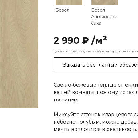
Бевел
Бевел
Английская
ёлка
2
2 990 ₽ /м
Цены носят рекомендательный характер для розничных 
Заказать бесплатный образе
Светло-бежевые тёплые оттенки
вашей комнаты, поэтому их так
гостиных.
Миксуйте оттенок кварцевого л
небесно-голубым, можно добави
мечты воплотится в реальность.