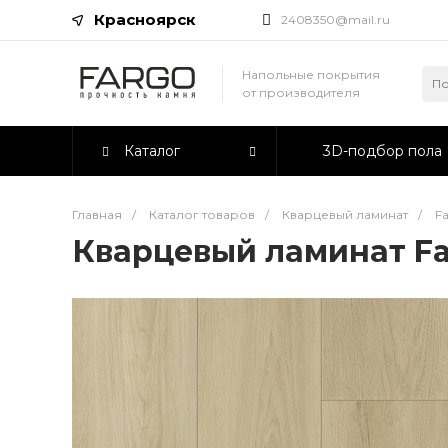
Красноярск
2408350@mail.ru
Напольные покрытия
от производителя
Каталог
3D-подбор пола
Главная
/
Каталог товаров
/
Кварцевый ламинат
/
F
Кварцевый ламинат Far