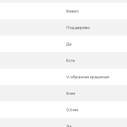
Бевел
Под дерево
Да
Есть
V-образная крашеная
6 мм
0,5 мм
Да