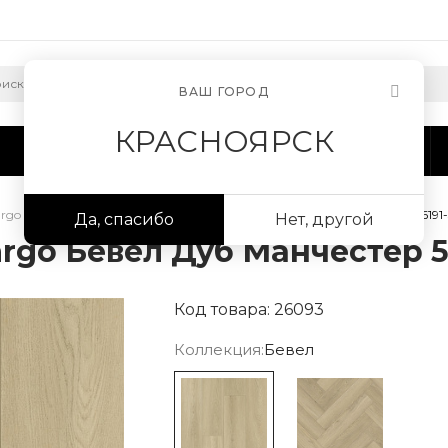
ВАШ ГОРОД
КРАСНОЯРСК
Сотрудничество
Информация
argo Бевел
/
Кварцевый ламинат Fargo Бевел Дуб Манчестер 50-6191
Да, спасибо
Нет, другой
go Бевел Дуб Манчестер 50
Код товара: 26093
Коллекция:
Бевел