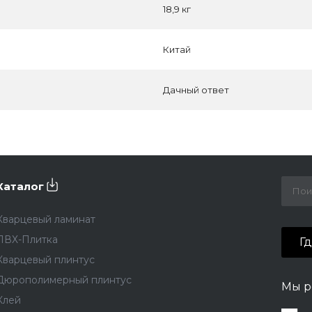
18,9 кг
Китай
Дачный ответ
Каталог
Кварцевый ламинат
ПВХ-Плитка
Г
Кварцевый плинтус
Дюрополимерный плинтус
Мы р
Клей