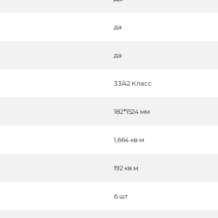
да
да
33/42 Класс
182*1524 мм
1,664 кв.м.
192 кв.м.
6 шт