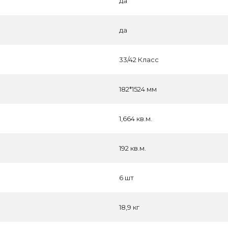
да
да
33/42 Класс
182*1524 мм
1,664 кв.м.
192 кв.м.
6 шт
18,9 кг