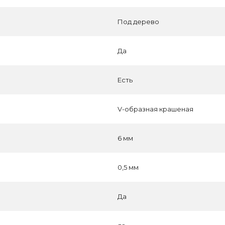
Под дерево
Да
Есть
V-образная крашеная
6 мм
0,5 мм
Да