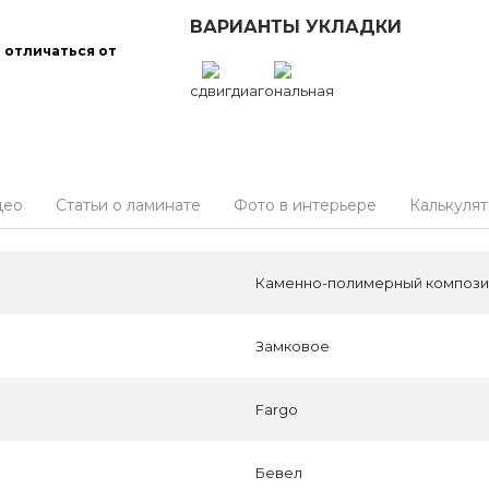
ВАРИАНТЫ УКЛАДКИ
 отличаться от
сдвиг
диагональная
део
Статьи о ламинате
Фото в интерьере
Калькуля
Каменно-полимерный композит
Замковое
Fargo
Бевел