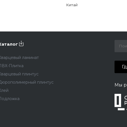
Китай
Каталог
Кварцевый ламинат
ПВХ-Плитка
Г
Кварцевый плинтус
Дюрополимерный плинтус
Мы р
Клей
Подложка