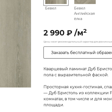
Бевел
Бевел
Английская
ёлка
2
2 990 ₽ /м
Цены носят рекомендательный характер для розничных 
Заказать бесплатный образе
Кварцевый ламинат Дуб Бристол
пола с выразительной фаской.
Просторная кухня-гостиная, сп
— Дуб Бристоль из коллекции F
комнатах, в том числе и для м
площади.