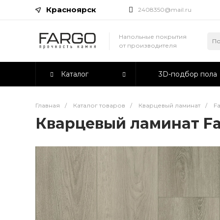
Красноярск
2408350@mail.ru
Напольные покрытия
от производителя
Каталог
3D-подбор пола
Главная
/
Каталог товаров
/
Кварцевый ламинат
/
F
Кварцевый ламинат Far