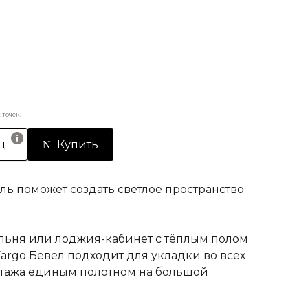
точек.
ц
Купить
ь поможет создать светлое пространство
альня или лоджия-кабинет с тёплым полом
argo Бевел подходит для укладки во всех
онтажа единым полотном на большой