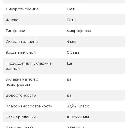
Синхротиснение
Нет
Фаска
Есть
Тип фаски
микрофаска
Общая толщина
4 мм
Защитный слой
0,5 мм
Подходит для укладки в
Да
ванной
Укладка на пол c
да
подогревом
Водостойкость
да
Класс износостойкости
33/42 Класс
Размер плашки
180*1220 мм
В упаковке м2
2,196 кв.м.