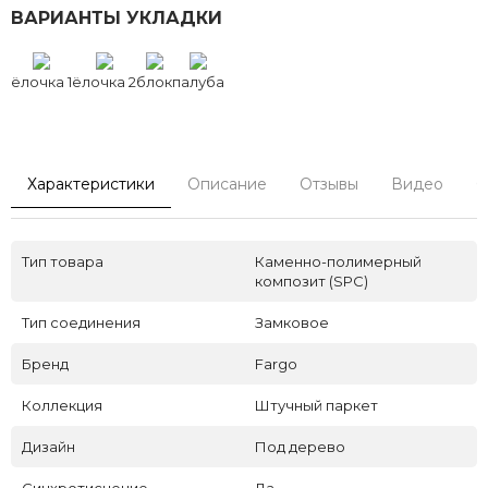
ВАРИАНТЫ УКЛАДКИ
ёлочка 1
ёлочка 2
блок
палуба
Характеристики
Описание
Отзывы
Видео
С
Тип товара
Каменно-полимерный
композит (SPC)
Тип соединения
Замковое
Бренд
Fargo
Коллекция
Штучный паркет
Дизайн
Под дерево