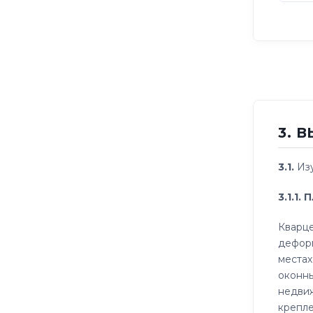
3. 
3.1.
Изу
3.1.1
Кварце
деформ
местах
оконны
недвиж
крепле