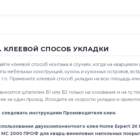
.2. КЛЕЕВОЙ СПОСОБ УКЛАДКИ
йте клеевой способ монтажа в случаях, когда на кварцево
ты мебельных конструкций, кухонь и кухонных островов, вс
и т.п. Примените клеевой способ укладки на всю площадь и
аносится шпателем В1 или В2 только на основание и на ту п
ие за один проход. Исходите из скорости укладки и ориенти
 следовать инструкциям Производителя клея.
спользовании двухкомпонентного клея Home Expert 2К
t МС 2000 ПРОФ для кварц-виниловых напольных покры