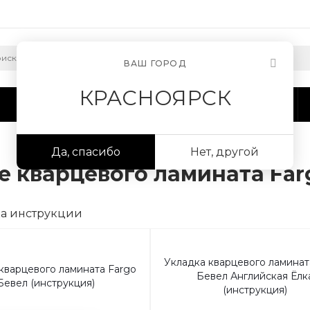
ВАШ ГОРОД
КРАСНОЯРСК
Сотрудничество
Информация
Да, спасибо
Нет, другой
е кварцевого ламината Far
Укладка кварцевого ламинат
кварцевого ламината Fargo
Бевел Английская Ёлк
Бевел (инструкция)
(инструкция)