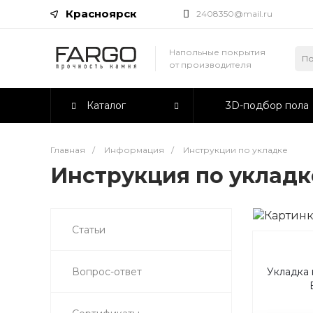
Красноярск
2408350@mail.ru
Напольные покрытия
от производителя
Каталог
3D-подбор пола
Главная
/
Информация
/
Инструкции по укладке
Инструкция по укладк
Статьи
Укладка 
Вопрос-ответ