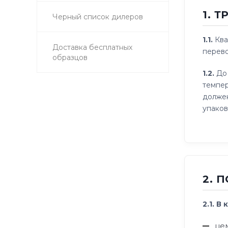
1. 
Черный список дилеров
1.1.
Ква
Доставка бесплатных
перево
образцов
1.2.
До 
темпер
должен
упаков
2. 
2.1. 
це