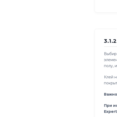
3.1
Выбира
элемен
полу, 
Клей н
покрыт
Важно
При и
Exper