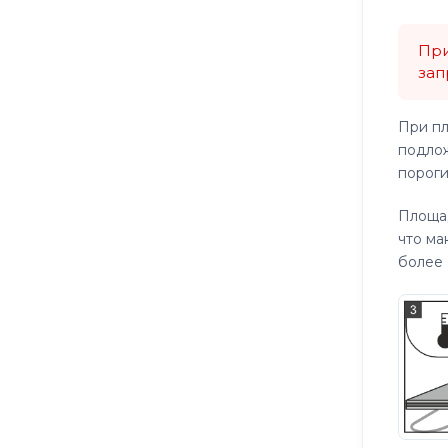
При
зап
При пл
подлож
пороги
Площа
что ма
более