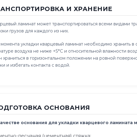
ТРАНСПОРТИРОВКА И ХРАНЕНИЕ
рцевый ламинат может транспортироваться всеми видами тра
зки грузов для каждого из них.
момента укладки кварцевый ламинат необходимо хранить в с
атуре воздуха не ниже +5°C и относительной влажности воз
 храниться в горизонтальном положении на ровной поверхн
ки и избегать контакта с водой.
ПОДГОТОВКА ОСНОВАНИЯ
В качестве основания для укладки кварцевого ламината 
ментно-песчаная (цементная) стяжка;