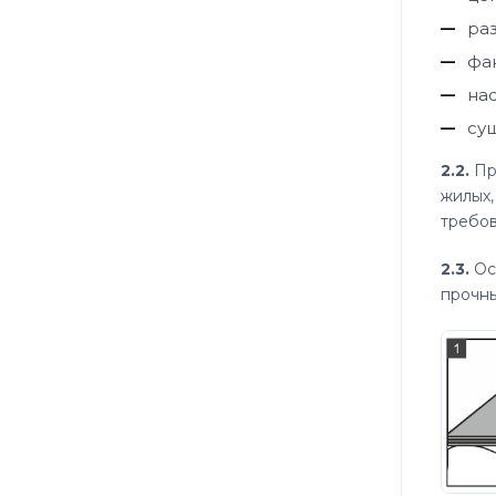
ра
фа
на
су
2.2.
Пр
жилых,
требов
2.3.
Ос
прочны